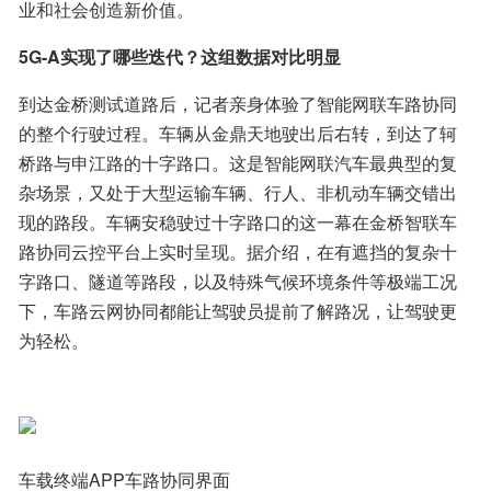
业和社会创造新价值。
5G-A实现了哪些迭代？这组数据对比明显
到达金桥测试道路后，记者亲身体验了智能网联车路协同
的整个行驶过程。车辆从金鼎天地驶出后右转，到达了轲
桥路与申江路的十字路口。这是智能网联汽车最典型的复
杂场景，又处于大型运输车辆、行人、非机动车辆交错出
现的路段。车辆安稳驶过十字路口的这一幕在金桥智联车
路协同云控平台上实时呈现。据介绍，在有遮挡的复杂十
字路口、隧道等路段，以及特殊气候环境条件等极端工况
下，车路云网协同都能让驾驶员提前了解路况，让驾驶更
为轻松。
车载终端APP车路协同界面