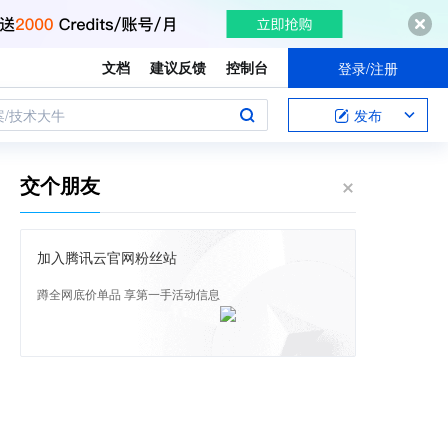
文档
建议反馈
控制台
登录/注册
案/技术大牛
发布
交个朋友
加入腾讯云官网粉丝站
蹲全网底价单品 享第一手活动信息