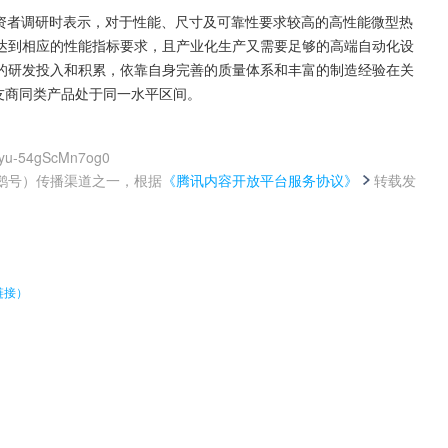
机构投资者调研时表示，对于性能、尺寸及可靠性要求较高的高性能微型热
达到相应的性能指标要求，且产业化生产又需要足够的高端自动化设
的研发投入和积累，依靠自身完善的质量体系和丰富的制造经验在关
外友商同类产品处于同一水平区间。
xyu-54gScMn7og0
鹅号）传播渠道之一，根据
《腾讯内容开放平台服务协议》
转载发
。
链接）