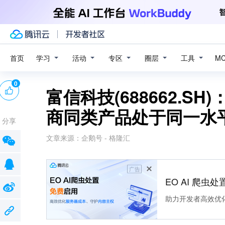
学习
活动
专区
圈层
工具
首页
M
0
富信科技(688662.SH
商同类产品处于同一水
分享
文章来源：
企鹅号 - 格隆汇
广告
EO AI 爬虫
助力开发者高效优