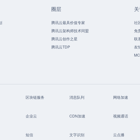
圈层
关
划
腾讯云最具价值专家
社
腾讯云架构师技术同盟
免
腾讯云创作之星
联
腾讯云TDP
友
M
区块链服务
消息队列
网络加速
企业云
CDN加速
视频通话
短信
文字识别
云点播