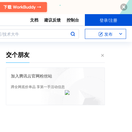
文档
建议反馈
控制台
登录/注册
案/技术大牛
发布
交个朋友
加入腾讯云官网粉丝站
蹲全网底价单品 享第一手活动信息