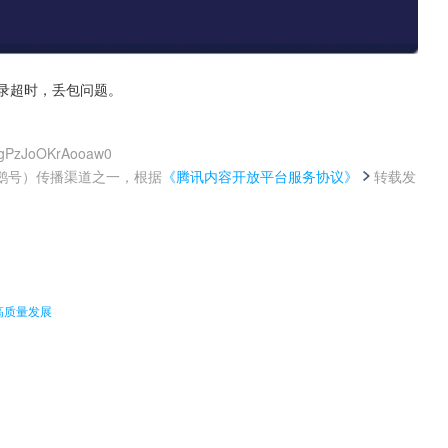
登录超时，丢包问题。
4gPzJoOKrAooaw0
鹅号）传播渠道之一，根据
《腾讯内容开放平台服务协议》
转载发
。
高质量发展