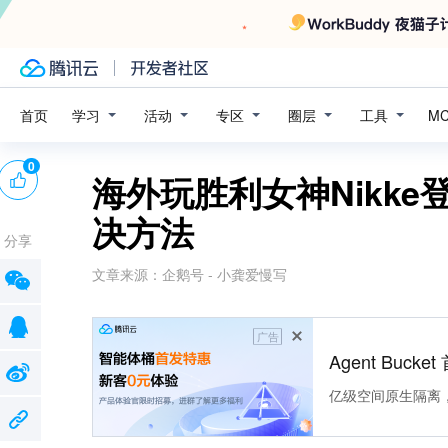
学习
活动
专区
圈层
工具
首页
M
0
海外玩胜利女神Nikk
决方法
分享
文章来源：
企鹅号 - 小龚爱慢写
广告
Agent Buck
亿级空间原生隔离