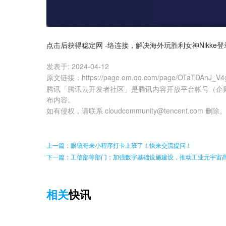
点击后获得稳定网 -络连接，解决海外玩胜利女神Nikke
发表于:
2024-04-12
原文链接
：
https://page.om.qq.com/page/OTaTDAnJ_V
腾讯「腾讯云开发者社区」是腾讯内容开放平台帐号（企
布内容。
如有侵权，请联系 cloudcommunity@tencent.com 删除
上一篇：眼镜哥来小程序打卡上班了！快来交流提问！
下一篇：工信部等部门：加强数字基础设施建设，推动工业元宇宙
相关
快讯