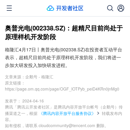
奥普光电(002338.SZ)：超精尺目前尚处于
原理样机开发阶段
格隆汇4月17日丨奥普光电(002338.SZ)在投资者互动平台
表示，超精尺目前尚处于原理样机开发阶段，我们将进一
步加大研发投入加快研发进程。
文章来源：
企鹅号 - 格隆汇
原文链接：
https://page.om.qq.com/page/OGF_lOTPyb_peiD4KRn0jnMg0
发表于：
2024-04-16
腾讯「腾讯云开发者社区」是腾讯内容开放平台帐号（企鹅号）传
播渠道之一，根据
《腾讯内容开放平台服务协议》
转载发布内
容。
如有侵权，请联系 cloudcommunity@tencent.com 删除。