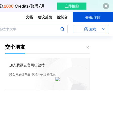
文档
建议反馈
控制台
登录/注册
案/技术大牛
发布
交个朋友
加入腾讯云官网粉丝站
蹲全网底价单品 享第一手活动信息