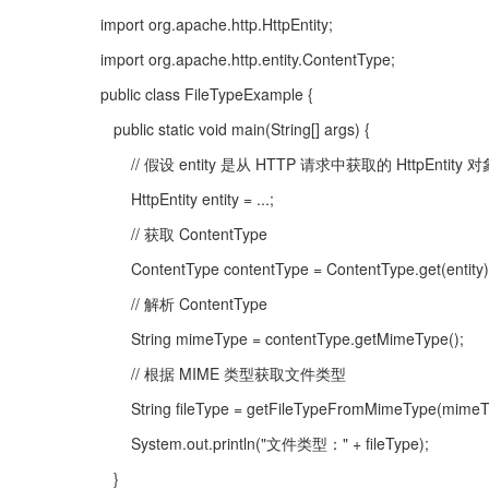
import org.apache.http.HttpEntity;
import org.apache.http.entity.ContentType;
public class FileTypeExample {
   public static void main(String[] args) {
       // 假设 entity 是从 HTTP 请求中获取的 HttpEntity 
       HttpEntity entity = ...;
       // 获取 ContentType
       ContentType contentType = ContentType.get(entity)
       // 解析 ContentType
       String mimeType = contentType.getMimeType();
       // 根据 MIME 类型获取文件类型
       String fileType = getFileTypeFromMimeType(mimeT
       System.out.println("文件类型：" + fileType);
   }