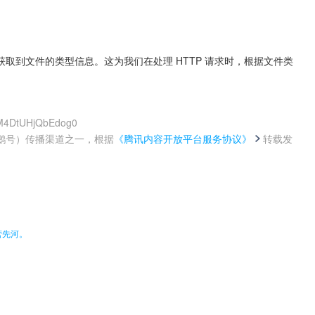
们可以轻松地获取到文件的类型信息。这为我们在处理 HTTP 请求时，根据文件类
hM4DtUHjQbEdog0
鹅号）传播渠道之一，根据
《腾讯内容开放平台服务协议》
转载发
。
营先河。