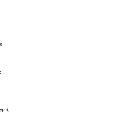
对象
;
ype);