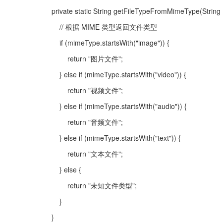
   private static String getFileTypeFromMimeType(Strin
       // 根据 MIME 类型返回文件类型
       if (mimeType.startsWith("image")) {
           return "图片文件";
       } else if (mimeType.startsWith("video")) {
           return "视频文件";
       } else if (mimeType.startsWith("audio")) {
           return "音频文件";
       } else if (mimeType.startsWith("text")) {
           return "文本文件";
       } else {
           return "未知文件类型";
       }
   }