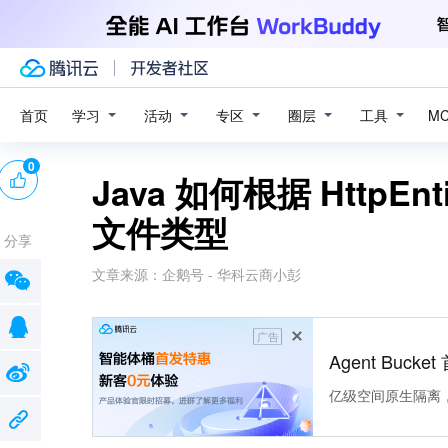
学习
活动
专区
圈层
工具
首页
M
0
Java 如何根据 HttpEnt
文件类型
分享
文章来源：
企鹅号 - 华科云商小彭
广告
Agent Buck
亿级空间原生隔离