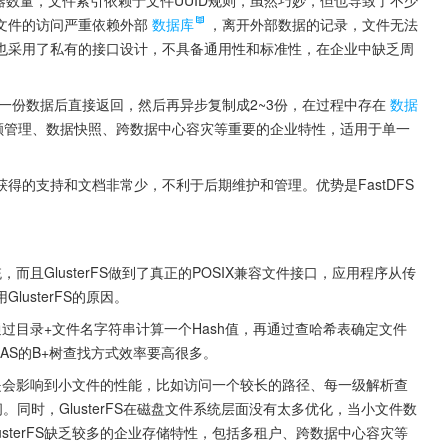
的机器数量，文件索引依赖于文件UUID规则，虽然巧妙，但也导致了不少
文件的访问严重依赖外部
数据库
，离开外部数据的记录，文件无法
也采用了私有的接口设计，不具备通用性和标准性，在企业中缺乏周
写完一份数据后直接返回，然后再异步复制成2~3份，在过程中存在
数据
配额管理、数据快照、跨数据中心容灾等重要的企业特性，适用于单一
获得的支持和文档非常少，不利于后期维护和管理。优势是FastDFS
，而且GlusterFS做到了真正的POSIX兼容文件接口，应用程序从传
usterFS的原因。
即通过目录+文件名字符串计算一个Hash值，再通过查哈希表确定文件
AS的B+树查找方式效率要高很多。
求，还是会影响到小文件的性能，比如访问一个较长的路径、每一级解析查
同时，GlusterFS在磁盘文件系统层面没有太多优化，当小文件数
sterFS缺乏较多的企业存储特性，包括多租户、跨数据中心容灾等