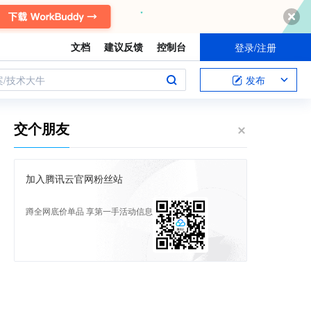
文档
建议反馈
控制台
登录/注册
案/技术大牛
发布
交个朋友
加入腾讯云官网粉丝站
蹲全网底价单品 享第一手活动信息