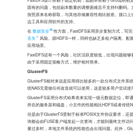
FastDFS设计依赖于固定机制，如副本依赖于Group
固有的问题，包括副本数量的调整困难且不支持纠删码。
按照原来名称获取，与其他存储兼容性相比较差。接口上
边工具和应用软件的支持。
在
数据安全
性方面，FastDFS采用异步复制方式，
丢失
风险。跟HDFS一样，同样也缺乏多租户隔离、
应用场景。
FastDFS还有一个风险，社区活跃度较低，出现问题能够
由于采用固定策略方式，维护相对简单。
GlusterFS
GlusterFS相对来说是应用得比较多的一款分布式文件系统
统NAS无需做任何改造就可以使用，这是较多用户尝试使用Gl
GlusterFS采用分布式哈希表来实现一级元数据定位，
所在的服务器和磁盘，小文件的性能相比HDFS或者传统N
但是由于GlusterFS受制于标准POSIX文件协议要
询都会由FUSE客户端发起一次查询，才能到最终文件访问。
量过多时，本地文件系统的性能也会出现问题。此外，Glu