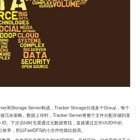
erver和Storage Server构成，Tracker Storage分成多个Group，每个
做冗余策略。数据上传时，Tracker Server将整个文件分配存储到某
oup ID。下次访问时无需通过元数据查找，直接通过文件UUID中的
索引效率，所以FastDFS的小文件性能比较高。