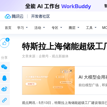
学习
活动
专区
圈层
工具
首页
M
0
特斯拉上海储能超级工
文章来源：
企鹅号 - 观点新媒体
分享
广告
AI 大模型会用
前往模型广场，即
观点网讯：5月13日，特斯拉上海储能超级工厂建设项目