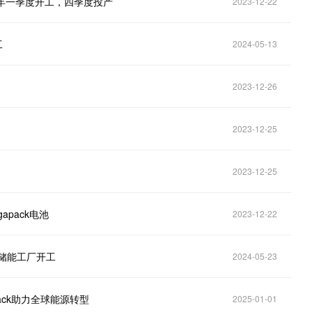
年一季度开工，四季度投产
2023-12-22
工
2024-05-13
2023-12-26
2023-12-25
2023-12-25
pack电池
2023-12-22
海储能工厂开工
2024-05-23
ack助力全球能源转型
2025-01-01