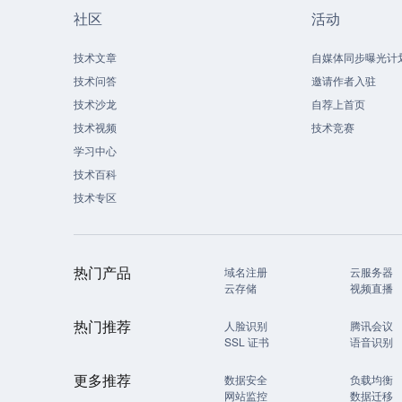
社区
活动
技术文章
自媒体同步曝光计
技术问答
邀请作者入驻
技术沙龙
自荐上首页
技术视频
技术竞赛
学习中心
技术百科
技术专区
热门产品
域名注册
云服务器
云存储
视频直播
热门推荐
人脸识别
腾讯会议
SSL 证书
语音识别
更多推荐
数据安全
负载均衡
网站监控
数据迁移