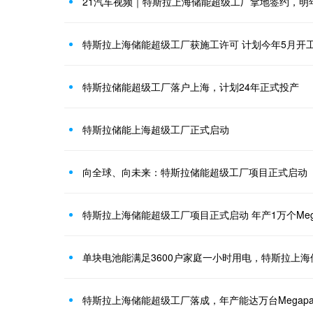
21汽车视频｜特斯拉上海储能超级工厂拿地签约，明
特斯拉上海储能超级工厂获施工许可 计划今年5月开
特斯拉储能超级工厂落户上海，计划24年正式投产
特斯拉储能上海超级工厂正式启动
向全球、向未来：特斯拉储能超级工厂项目正式启动
特斯拉上海储能超级工厂项目正式启动 年产1万个Mega
单块电池能满足3600户家庭一小时用电，特斯拉上
特斯拉上海储能超级工厂落成，年产能达万台Megap