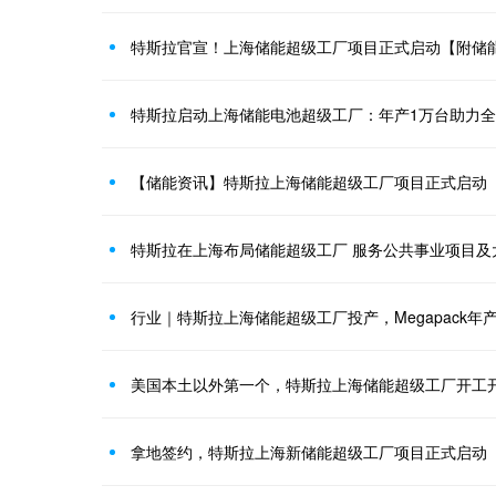
特斯拉官宣！上海储能超级工厂项目正式启动【附储
特斯拉启动上海储能电池超级工厂：年产1万台助力
【储能资讯】特斯拉上海储能超级工厂项目正式启动
特斯拉在上海布局储能超级工厂 服务公共事业项目及
行业｜特斯拉上海储能超级工厂投产，Megapack年
美国本土以外第一个，特斯拉上海储能超级工厂开工
拿地签约，特斯拉上海新储能超级工厂项目正式启动