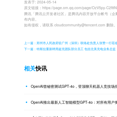
发表于:
2024-05-14
原文链接
：
https://page.om.qq.com/page/OzV5py-C2f
腾讯「腾讯云开发者社区」是腾讯内容开放平台帐号（企
布内容。
如有侵权，请联系 cloudcommunity@tencent.com 删除
上一篇：郑州市人民政府驻广州（深圳）联络处负责人张赞一行莅
下一篇：特斯拉重新聘用超充团队部分员工 包括北美充电业务总监
相关
快讯
OpenAI曾秘密测试GPT-4o，登顶聊天机器人竞技场
OpenAI推出最新人工智能模型GPT-4o：对所有用户