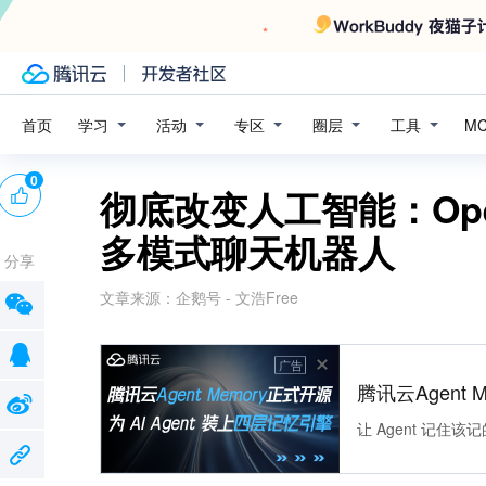
学习
活动
专区
圈层
工具
首页
M
0
彻底改变人工智能：Open
多模式聊天机器人
分享
文章来源：
企鹅号 - 文浩Free
广告
腾讯云Agent 
让 Agent 记