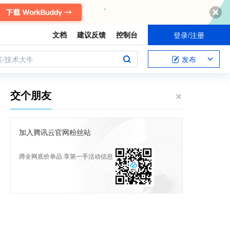
文档
建议反馈
控制台
登录/注册
案/技术大牛
发布
交个朋友
加入腾讯云官网粉丝站
蹲全网底价单品 享第一手活动信息