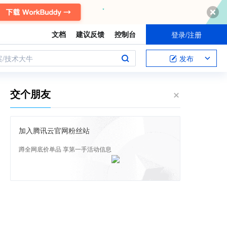
文档
建议反馈
控制台
登录/注册
案/技术大牛
发布
交个朋友
加入腾讯云官网粉丝站
蹲全网底价单品 享第一手活动信息