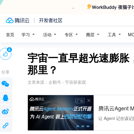
学习
活动
专区
圈层
工具
首页
M
0
宇宙一直早超光速膨胀
那里？
分享
文章来源：
企鹅号 - 宇宙探索观
广告
腾讯云Agent 
让 Agent 记