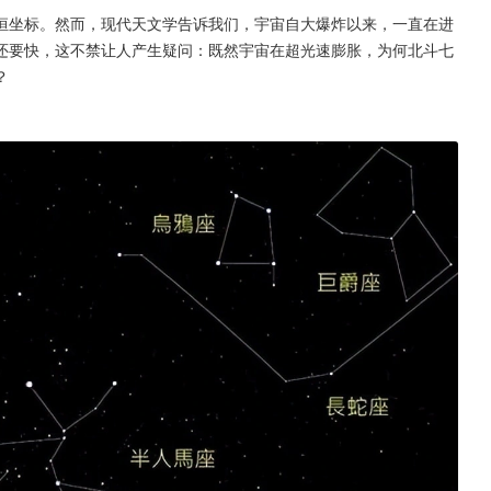
恒坐标。然而，现代天文学告诉我们，宇宙自大爆炸以来，一直在进
还要快，这不禁让人产生疑问：既然宇宙在超光速膨胀，为何北斗七
？