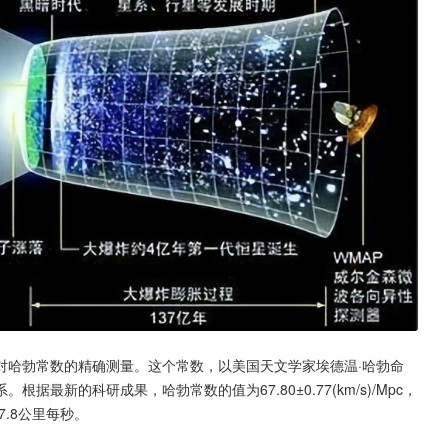
对哈勃常数的精确测量。这个常数，以美国天文学家埃德温·哈勃命
最新的科研成果，哈勃常数的值为67.80±0.77(km/s)/Mpc，
.8公里每秒。