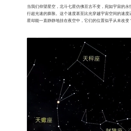
当我们仰望星空，北斗七星仿佛亘古不变，宛如宇宙的永
行超光速的膨胀。这个速度甚至比光穿越宇宙空间的速度
星却能一直静静地挂在夜空中，它们的位置似乎从未改变