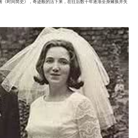
著《时间简史》，奇迹般的活下来，在往后数十年逐渐全身瘫痪并失