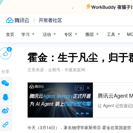
学习
活动
专区
圈层
工具
首页
M
0
霍金：生于凡尘，归于
文章来源：
企鹅号 - 华夏家庭网
分享
广告
腾讯云Agent 
让 Agent 记
今天（3月14日），著名物理学家斯蒂芬·霍金在英国逝世