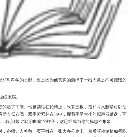
秘和对科学的贡献，更是因为他真实的演绎了一出人类是不可摧毁的
经细胞病。
强的活了下来。他被禁锢在轮椅上，只有三根手指和两只眼睛可以活
肩膀左低右高，双手紧紧并在当中，握着手掌大小的拟声器键盘，两
上就会现出“呲牙咧嘴”的样子，这已经成为他的标志性形象。
时，必须让人将每一页平摊在一张大办公桌上，然后驱动轮椅如蚕吃