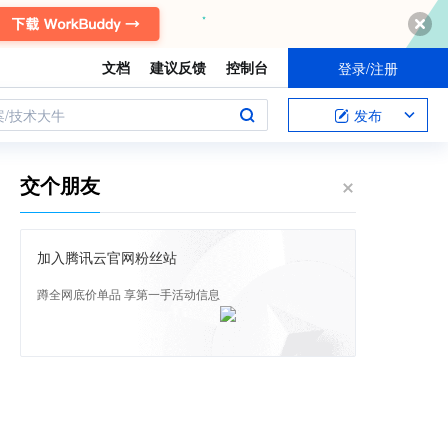
文档
建议反馈
控制台
登录/注册
案/技术大牛
发布
交个朋友
加入腾讯云官网粉丝站
蹲全网底价单品 享第一手活动信息