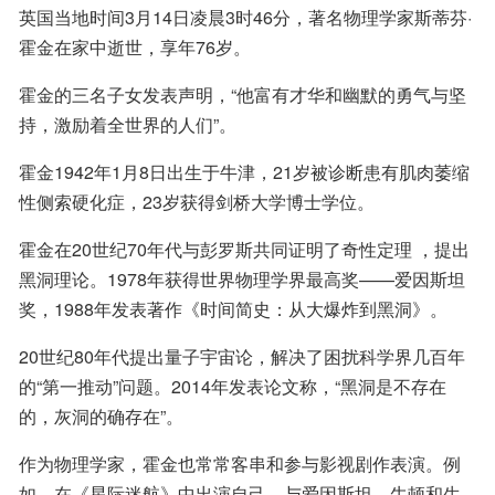
英国当地时间3月14日凌晨3时46分，著名物理学家斯蒂芬·
霍金在家中逝世，享年76岁。
霍金的三名子女发表声明，“他富有才华和幽默的勇气与坚
持，激励着全世界的人们”。
霍金1942年1月8日出生于牛津，21岁被诊断患有肌肉萎缩
性侧索硬化症，23岁获得剑桥大学博士学位。
霍金在20世纪70年代与彭罗斯共同证明了奇性定理 ，提出
黑洞理论。1978年获得世界物理学界最高奖——爱因斯坦
奖，1988年发表著作《时间简史：从大爆炸到黑洞》。
20世纪80年代提出量子宇宙论，解决了困扰科学界几百年
的“第一推动”问题。2014年发表论文称，“黑洞是不存在
的，灰洞的确存在”。
作为物理学家，霍金也常常客串和参与影视剧作表演。例
如，在《星际迷航》中出演自己，与爱因斯坦、牛顿和生