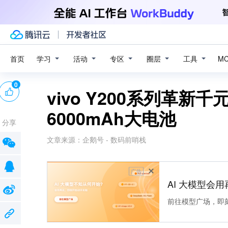
学习
活动
专区
圈层
工具
首页
M
0
vivo Y200系列革
6000mAh大电池
分享
文章来源：
企鹅号 - 数码前哨栈
广告
AI 大模型会用
前往模型广场，即