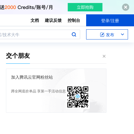
文档
建议反馈
控制台
登录/注册
案/技术大牛
发布
交个朋友
加入腾讯云官网粉丝站
蹲全网底价单品 享第一手活动信息