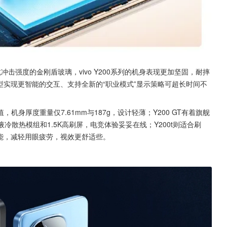
击强度的金刚盾玻璃，vivo Y200系列的机身表现更加坚固，耐摔
型实现更智能的交互、支持全新的“职业模式”显示策略可超长时间不
机身厚度重量仅7.61mm与187g，设计轻薄；Y200 GT有着旗舰
冷散热模组和1.5K高刷屏，电竞体验妥妥在线；Y200t则适合刷
能，减轻用眼疲劳，视效更舒适些。