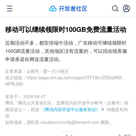
移动可以继续领限时100GB免费流量活动
近期活动不多，都安排端午活动，广东移动可继续领限时
100GB流量活动，其他地区没有流量的，可以找在线客服
申请承诺在网送流量活动。
文章来源：
企鹅号 - 爱一只小精灵
原文链接：
https://page.om.qq.com/page/OTFFj6crZEKcjIWX-
WPB-llA0
发表于：
2024-06-07
腾讯「腾讯云开发者社区」是腾讯内容开放平台帐号（企鹅号）传
播渠道之一，根据
《腾讯内容开放平台服务协议》
转载发布内
容。
如有侵权，请联系 cloudcommunity@tencent.com 删除。
举报