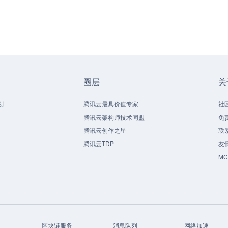
圈层
关
划
腾讯云最具价值专家
社
腾讯云架构师技术同盟
免
腾讯云创作之星
联
腾讯云TDP
友
M
区块链服务
消息队列
网络加速