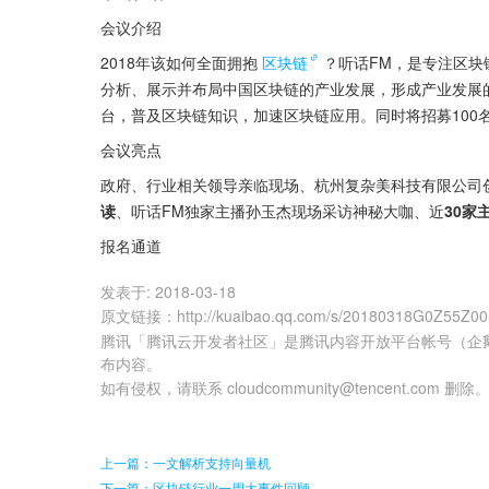
会议介绍
2018年该如何全面拥抱
区块链
？听话FM，是专注区
分析、展示并布局中国区块链的产业发展，形成产业发展
台，普及区块链知识，加速区块链应用。同时将招募100
会议亮点
政府、行业相关领导亲临现场、杭州复杂美科技有限公司
读
、听话FM独家主播孙玉杰现场采访神秘大咖、近
30家
报名通道
发表于:
2018-03-18
原文链接
：
http://kuaibao.qq.com/s/20180318G0Z55Z00
腾讯「腾讯云开发者社区」是腾讯内容开放平台帐号（企
布内容。
如有侵权，请联系 cloudcommunity@tencent.com 删除
上一篇：一文解析支持向量机
下一篇：区块链行业一周大事件回顾