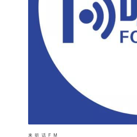
来  听  话  F  M