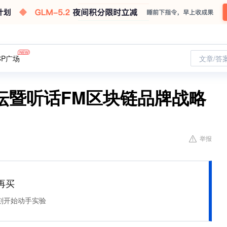
CP广场
文章/答
坛暨听话FM区块链品牌战略
举报
再买
刻开始动手实验