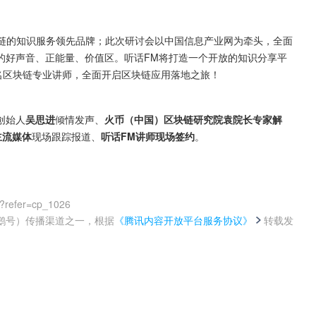
块链的知识服务领先品牌；此次研讨会以中国信息产业网为牵头，全面
的好声音、正能量、价值区。听话FM将打造一个开放的知识分享平
名区块链专业讲师，全面开启区块链应用落地之旅！
创始人
吴思进
倾情发声、
火币（中国）区块链研究院袁院长专家解
主流媒体
现场跟踪报道、
听话FM讲师现场签约
。
?refer=cp_1026
鹅号）传播渠道之一，根据
《腾讯内容开放平台服务协议》
转载发
。