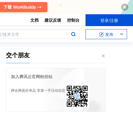
文档
建议反馈
控制台
登录/注册
案/技术大牛
发布
交个朋友
加入腾讯云官网粉丝站
蹲全网底价单品 享第一手活动信息