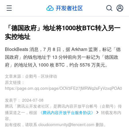
「德国政府」地址将1000枚BTC转入另一
实控地址
BlockBeats 消息，7 月 8 日，据 Arkham 监测，标记「德
国政府」的钱包地址于 13 分钟前向另一标记为「德国政
府」的地址转入 1000 枚 BTC，约合 5576 万美元。
文章来源：
企鹅号 - 区块律动
原文链接：
https://page.om.qq.com/page/OOV3FE27jMRWq2sFyVzxqPOA0
发表于：
2024-07-08
腾讯「腾讯云开发者社区」是腾讯内容开放平台帐号（企鹅号）传
播渠道之一，根据
《腾讯内容开放平台服务协议》
转载发布内
容。
如有侵权，请联系 cloudcommunity@tencent.com 删除。