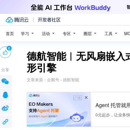
学习
活动
专区
圈层
工具
首页
M
0
德航智能︱无风扇嵌入
形引擎
分享
文章来源：
企鹅号 - 德航智能
广告
Agent 托管就用
0元起步，让业务快速拥