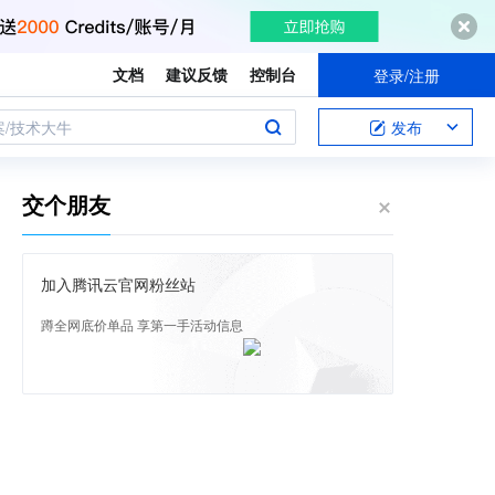
文档
建议反馈
控制台
登录/注册
案/技术大牛
发布
交个朋友
加入腾讯云官网粉丝站
蹲全网底价单品 享第一手活动信息