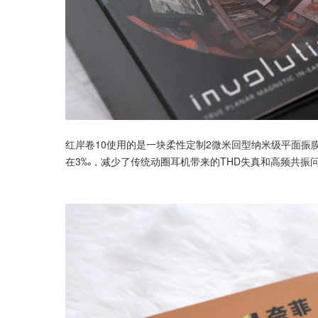
红岸卷10使用的是一块柔性定制2微米回型纳米级平面振
在3‰，减少了传统动圈耳机带来的THD失真和高频共振