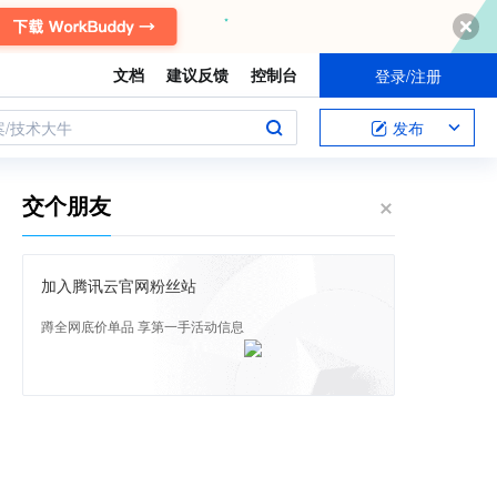
文档
建议反馈
控制台
登录/注册
案/技术大牛
发布
交个朋友
加入腾讯云官网粉丝站
蹲全网底价单品 享第一手活动信息