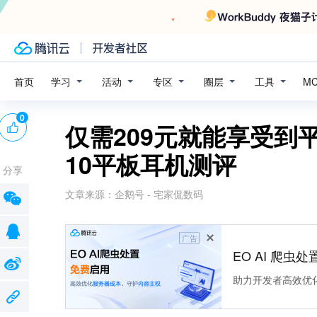
学习
活动
专区
圈层
工具
首页
M
0
仅需209元就能享受到
10平板耳机测评
分享
文章来源：
企鹅号 - 宅家侃数码
广告
EO AI 爬虫
助力开发者高效优