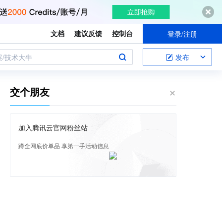
文档
建议反馈
控制台
登录/注册
案/技术大牛
发布
交个朋友
加入腾讯云官网粉丝站
蹲全网底价单品 享第一手活动信息