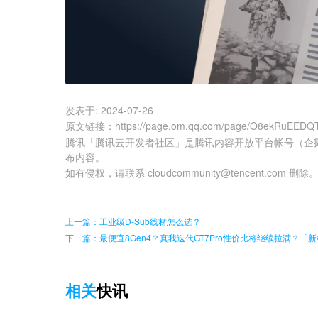
发表于:
2024-07-26
原文链接
：
https://page.om.qq.com/page/O8ekRuEED
腾讯「腾讯云开发者社区」是腾讯内容开放平台帐号（企
布内容。
如有侵权，请联系 cloudcommunity@tencent.com 删除
上一篇：工业级D-Sub线材怎么选？
下一篇：最便宜8Gen4？真我迭代GT7Pro性价比将继续拉满？「
相关
快讯