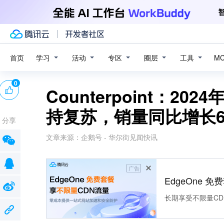
学习
活动
专区
圈层
工具
首页
M
0
Counterpoint：2
持复苏，销量同比增长
分享
文章来源：
企鹅号 - 华尔街见闻快讯
广告
EdgeOne 
长期享受不限量CD