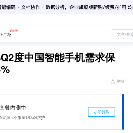
CP广场
文章/答
024年Q2度中国智能手机需求保
6%
举报
免费套餐内测中
立即领取
N流量+不限量DDoS防护