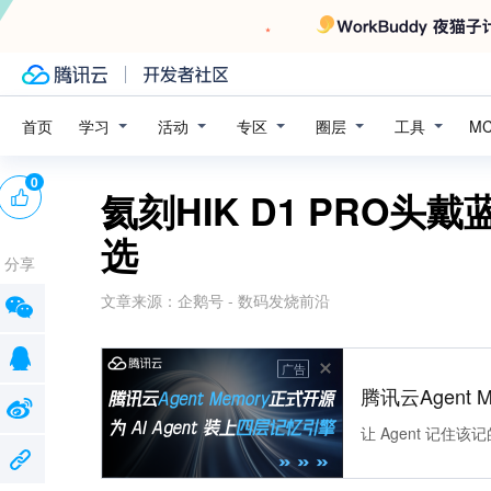
学习
活动
专区
圈层
工具
首页
M
0
氦刻HIK D1 PRO
选
分享
文章来源：
企鹅号 - 数码发烧前沿
广告
腾讯云Agent 
让 Agent 记