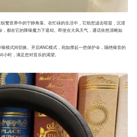
着您在纷繁世界中的宁静角落。在忙碌的生活中，它助您滤去喧嚣，沉浸
杂，都在它的降噪魔力下退却。即使在大风天气，通话依然清晰如
非降噪模式间切换。开启ANC模式，宛如撑起一把保护伞，隔绝噪音的
60小时，满足您对音乐的渴望。