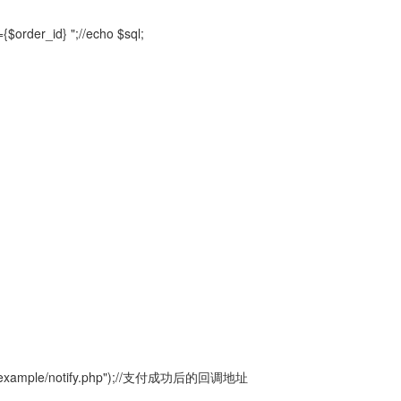
$order_id} ";//echo $sql;
eixin/example/notify.php");//支付成功后的回调地址