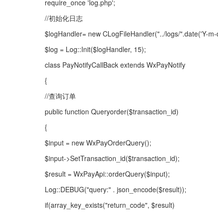
require_once 'log.php';
//初始化日志
$logHandler= new CLogFileHandler("../logs/".date('Y-m-d')
$log = Log::Init($logHandler, 15);
class PayNotifyCallBack extends WxPayNotify
{
//查询订单
public function Queryorder($transaction_id)
{
$input = new WxPayOrderQuery();
$input->SetTransaction_id($transaction_id);
$result = WxPayApi::orderQuery($input);
Log::DEBUG("query:" . json_encode($result));
if(array_key_exists("return_code", $result)