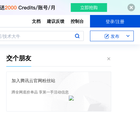
文档
建议反馈
控制台
登录/注册
案/技术大牛
发布
交个朋友
加入腾讯云官网粉丝站
蹲全网底价单品 享第一手活动信息