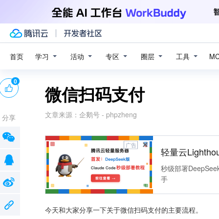
学习
活动
专区
圈层
工具
首页
M
0
微信扫码支付
文章来源：
企鹅号 - phpzheng
分享
广告
轻量云Lightho
秒级部署DeepSee
手
今天和大家分享一下关于微信扫码支付的主要流程。