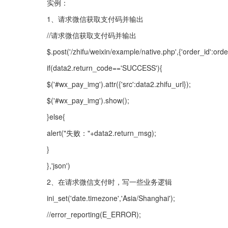
实例：
1、请求微信获取支付码并输出
//请求微信获取支付码并输出
$.post('/zhifu/weixin/example/native.php',{'order_id':orde
if(data2.return_code=='SUCCESS'){
$('#wx_pay_img').attr({'src':data2.zhifu_url});
$('#wx_pay_img').show();
}else{
alert("失败："+data2.return_msg);
}
},'json')
2、在请求微信支付时，写一些业务逻辑
ini_set('date.timezone','Asia/Shanghai');
//error_reporting(E_ERROR);