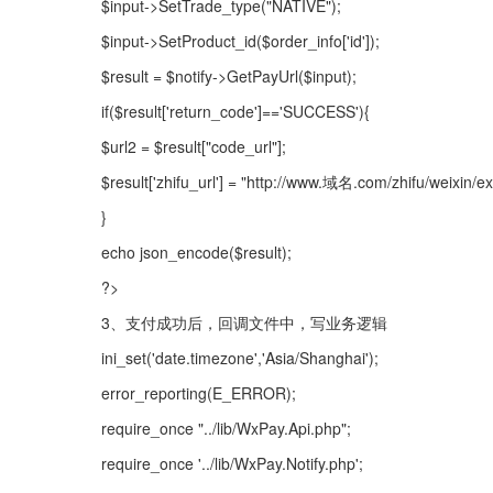
$input->SetTrade_type("NATIVE");
$input->SetProduct_id($order_info['id']);
$result = $notify->GetPayUrl($input);
if($result['return_code']=='SUCCESS'){
$url2 = $result["code_url"];
$result['zhifu_url'] = "http://www.域名.com/zhifu/weixin/
}
echo json_encode($result);
?>
3、支付成功后，回调文件中，写业务逻辑
ini_set('date.timezone','Asia/Shanghai');
error_reporting(E_ERROR);
require_once "../lib/WxPay.Api.php";
require_once '../lib/WxPay.Notify.php';