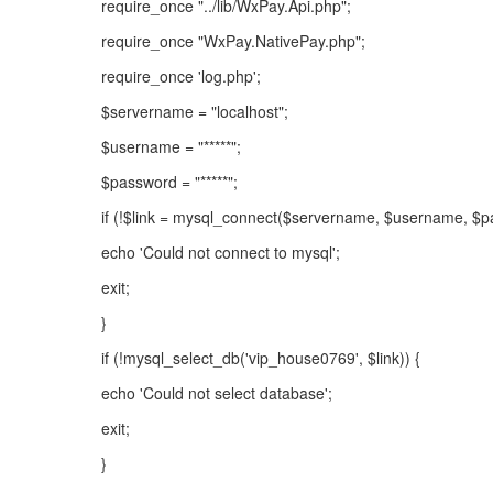
require_once "../lib/WxPay.Api.php";
require_once "WxPay.NativePay.php";
require_once 'log.php';
$servername = "localhost";
$username = "*****";
$password = "*****";
if (!$link = mysql_connect($servername, $username, $p
echo 'Could not connect to mysql';
exit;
}
if (!mysql_select_db('vip_house0769', $link)) {
echo 'Could not select database';
exit;
}