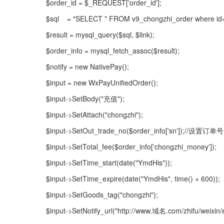
$order_id = $_REQUEST['order_id'];
$sql    = "SELECT * FROM v9_chongzhi_order where id={
$result = mysql_query($sql, $link);
$order_info = mysql_fetch_assoc($result);
$notify = new NativePay();
$input = new WxPayUnifiedOrder();
$input->SetBody("充值");
$input->SetAttach("chongzhi");
$input->SetOut_trade_no($order_info['sn']);//设置订单号
$input->SetTotal_fee($order_info['chongzhi_money']);
$input->SetTime_start(date("YmdHis"));
$input->SetTime_expire(date("YmdHis", time() + 600));
$input->SetGoods_tag("chongzhi");
$input->SetNotify_url("http://www.域名.com/zhifu/w