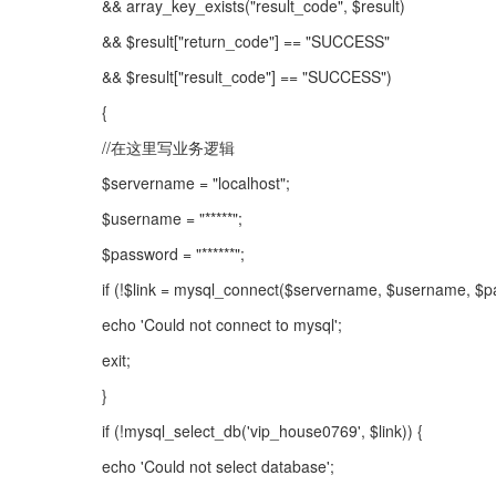
&& array_key_exists("result_code", $result)
&& $result["return_code"] == "SUCCESS"
&& $result["result_code"] == "SUCCESS")
{
//在这里写业务逻辑
$servername = "localhost";
$username = "*****";
$password = "******";
if (!$link = mysql_connect($servername, $username, $p
echo 'Could not connect to mysql';
exit;
}
if (!mysql_select_db('vip_house0769', $link)) {
echo 'Could not select database';