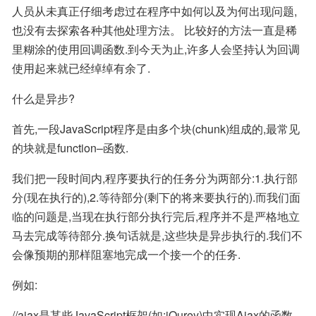
人员从未真正仔细考虑过在程序中如何以及为何出现问题,
也没有去探索各种其他处理方法。 比较好的方法一直是稀
里糊涂的使用回调函数.到今天为止,许多人会坚持认为回调
使用起来就已经绰绰有余了.
什么是异步?
首先,一段JavaScript程序是由多个块(chunk)组成的,最常见
的块就是function–函数.
我们把一段时间内,程序要执行的任务分为两部分:1.执行部
分(现在执行的),2.等待部分(剩下的将来要执行的).而我们面
临的问题是,当现在执行部分执行完后,程序并不是严格地立
马去完成等待部分.换句话就是,这些块是异步执行的.我们不
会像预期的那样阻塞地完成一个接一个的任务.
例如:
//ajax是某些JavaScript框架(如:jQurey)中实现Ajax的函数