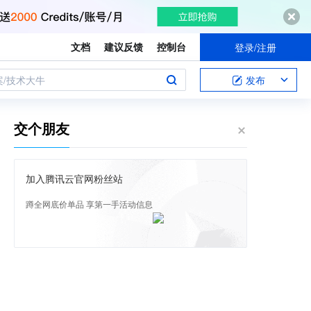
文档
建议反馈
控制台
登录/注册
案/技术大牛
发布
交个朋友
加入腾讯云官网粉丝站
蹲全网底价单品 享第一手活动信息