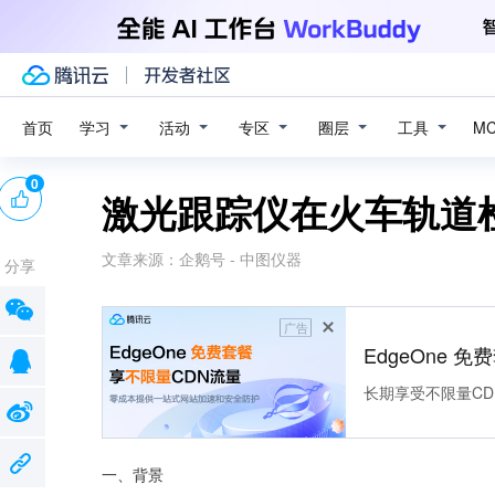
学习
活动
专区
圈层
工具
首页
M
0
激光跟踪仪在火车轨道
文章来源：
企鹅号 - 中图仪器
分享
广告
EdgeOne 
长期享受不限量CD
一、背景