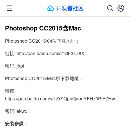
Photoshop CC2015含Mac
Photoshop CC2015/64位下载地址：
链接: http://pan.baidu.com/s/1dF3sT8X
密码: jhpt
Photoshop CC2015/Mac版下载地址：
链接: 
https://pan.baidu.com/s/1ZrSQpnQaorIYFHz0PtFZHw
密码: ekw3
安装步骤：