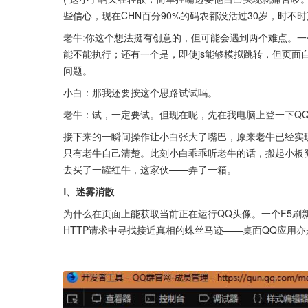
些信心，现在CHN百分90%的码农都没活过30岁，时不时
老牛:你这个想法挺有创意的，但可能会遇到两个难点。一个
能不能执行；还有一个是，即使js能够模拟跳转，但页面
问题。
小白：那我还要按这个思路试试吗。
老牛：试，一定要试。但现在呢，先在我电脑上登一下Q
接下来的一瞬间操作让小白张大了嘴巴，原来老牛已经实
只有老牛自己清楚。此刻小白乖乖听老牛的话，搬起小板
去买了一罐红牛，这家伙——弄了一箱。
Ⅰ、迷雾消散
为什么在页面上能获取当前正在运行QQ头像。一个F5刷
HTTP请求中寻找接近真相的蛛丝马迹——桌面QQ应用