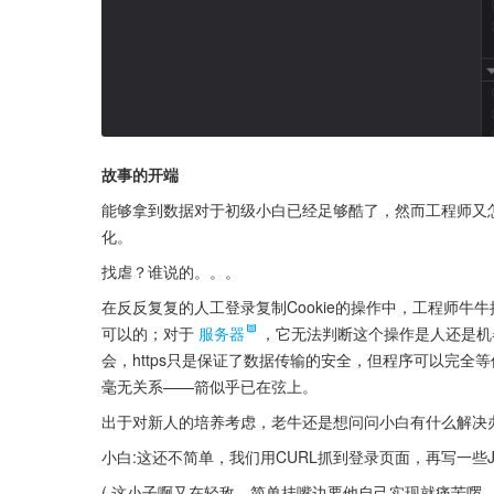
故事的开端
能够拿到数据对于初级小白已经足够酷了，然而工程师又
化。
找虐？谁说的。。。
在反反复复的人工登录复制Cookie的操作中，工程师
可以的；对于
服务器
，它无法判断这个操作是人还是机器
会，https只是保证了数据传输的安全，但程序可以完全等
毫无关系——箭似乎已在弦上。
出于对新人的培养考虑，老牛还是想问问小白有什么解决
小白:这还不简单，我们用CURL抓到登录页面，再写一些Ja
( 这小子啊又在轻敌，简单挂嘴边要他自己实现就痛苦啰