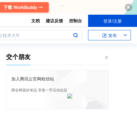
文档
建议反馈
控制台
登录/注册
案/技术大牛
发布
交个朋友
加入腾讯云官网粉丝站
蹲全网底价单品 享第一手活动信息