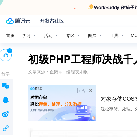
学习
活动
专区
圈层
工具
首页
M
0
初级PHP工程师决战千
文章来源：
企鹅号 - 编程夜未眠
分享
广告
对象存储COS
轻松存储、处理、