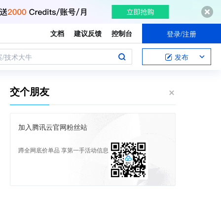
文档
建议反馈
控制台
登录/注册
案/技术大牛
发布
交个朋友
加入腾讯云官网粉丝站
蹲全网底价单品 享第一手活动信息