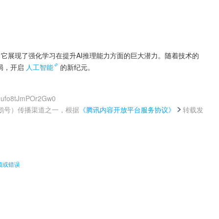
功尝试，它展现了强化学习在提升AI推理能力方面的巨大潜力。随着技术的
局，开启
人工智能
的新纪元。
Mgufo8tJmPOr2Gw0
鹅号）传播渠道之一，根据
《腾讯内容开放平台服务协议》
转载发
。
卡顿或错误