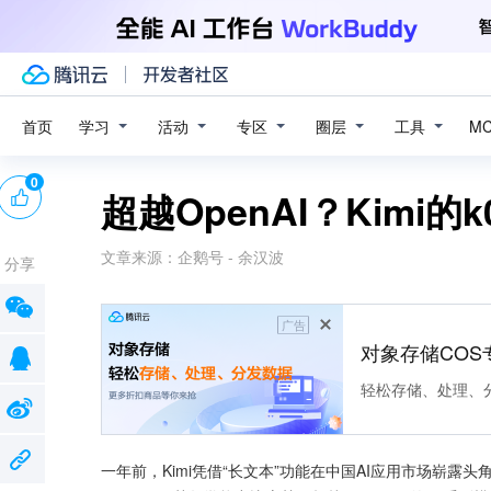
学习
活动
专区
圈层
工具
首页
M
0
超越OpenAI？Kimi的
文章来源：
企鹅号 - 余汉波
分享
广告
对象存储COS
轻松存储、处理、
一年前，Kimi凭借“长文本”功能在中国AI应用市场崭露头