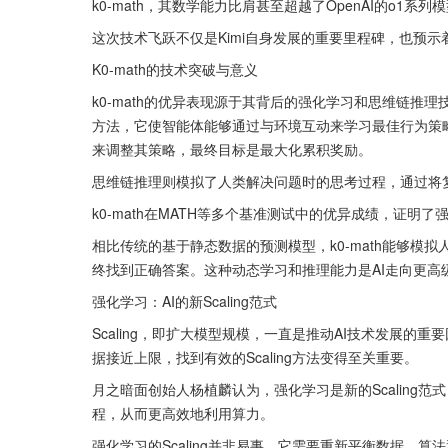
k0-math，其数学能力比肩甚至超越了OpenAI的o1系列
这次技术飞跃不仅是Kimi自身发展的重要里程碑，也预
K0-math的技术突破与意义
k0-math的优异表现源于其背后的强化学习和思维链推理技术。强化
方法，它使智能体能够通过与环境互动来学习最佳行为策
来调整其策略，最终目标是最大化累积奖励。
思维链推理则模拟了人类解决问题时的思考过程，通过将
k0-math在MATH等多个基准测试中的优异成绩，证明
相比传统的基于静态数据的预测模型，k0-math能够
终找到正确答案。这种动态学习和推理能力是AI走向更高
强化学习：AI的新Scaling范式
Scaling，即扩大模型规模，一直是推动AI技术发展
据接近上限，找到有效的Scaling方法变得至关重要。
月之暗面创始人杨植麟认为，强化学习是新的Scaling
程，从而更高效地利用算力。
强化学习的Scaling并非易事。它需要重新平衡数据、