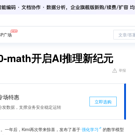
CP广场
文章/答
k0-math开启AI推理新纪元
举报
专场特惠
立即选购
分发数据，支撑业务安全稳定运转
角。一年后，Kimi再次带来惊喜，发布了基于
强化学习
的数学模型