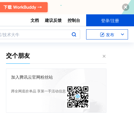
文档
建议反馈
控制台
登录/注册
案/技术大牛
发布
交个朋友
加入腾讯云官网粉丝站
蹲全网底价单品 享第一手活动信息