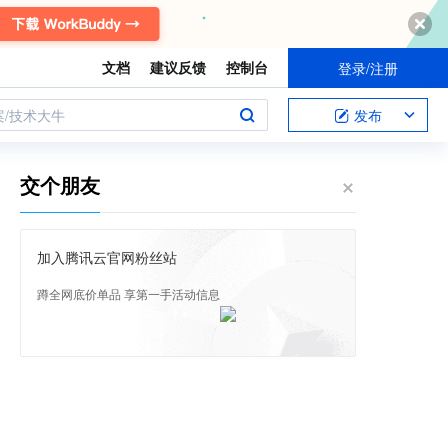
文档
建议反馈
控制台
登录/注册
案/技术大牛
发布
交个朋友
加入腾讯云官网粉丝站
蹲全网底价单品 享第一手活动信息