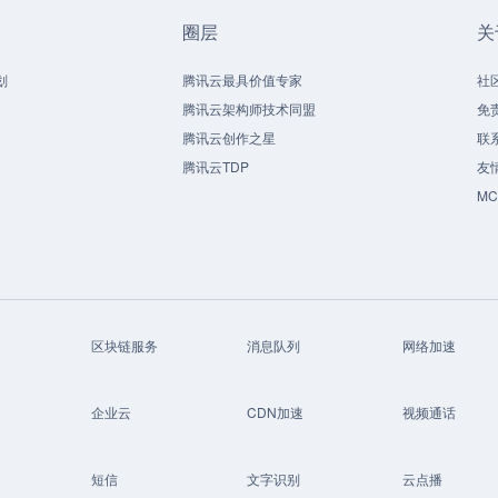
圈层
关
划
腾讯云最具价值专家
社
腾讯云架构师技术同盟
免
腾讯云创作之星
联
腾讯云TDP
友
M
区块链服务
消息队列
网络加速
企业云
CDN加速
视频通话
短信
文字识别
云点播