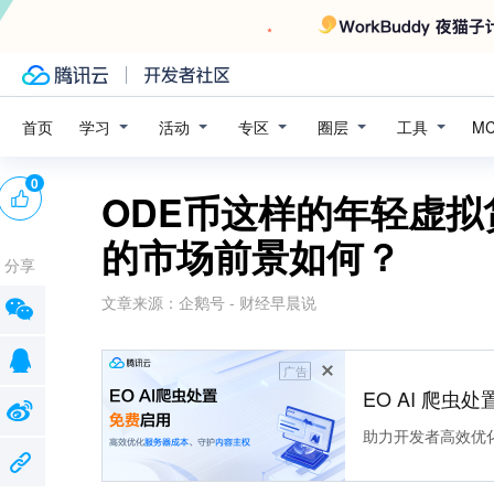
学习
活动
专区
圈层
工具
首页
M
0
ODE币这样的年轻虚
的市场前景如何？
分享
文章来源：
企鹅号 - 财经早晨说
广告
EO AI 爬虫
助力开发者高效优