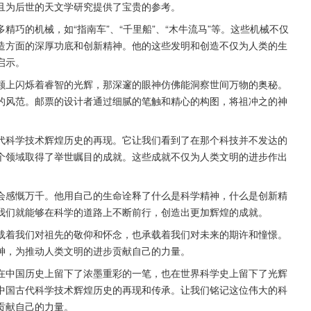
且为后世的天文学研究提供了宝贵的参考。
巧的机械，如“指南车”、“千里船”、“木牛流马”等。这些机械不仅
造方面的深厚功底和创新精神。他的这些发明和创造不仅为人类的生
示。  
颊上闪烁着睿智的光辉，那深邃的眼神仿佛能洞察世间万物的奥秘。
的风范。邮票的设计者通过细腻的笔触和精心的构图，将祖冲之的神
代科学技术辉煌历史的再现。它让我们看到了在那个科技并不发达的
个领域取得了举世瞩目的成就。这些成就不仅为人类文明的进步作出
会感慨万千。他用自己的生命诠释了什么是科学精神，什么是创新精
我们就能够在科学的道路上不断前行，创造出更加辉煌的成就。
载着我们对祖先的敬仰和怀念，也承载着我们对未来的期许和憧憬。
神，为推动人类文明的进步贡献自己的力量。
在中国历史上留下了浓墨重彩的一笔，也在世界科学史上留下了光辉
中国古代科学技术辉煌历史的再现和传承。让我们铭记这位伟大的科
贡献自己的力量。