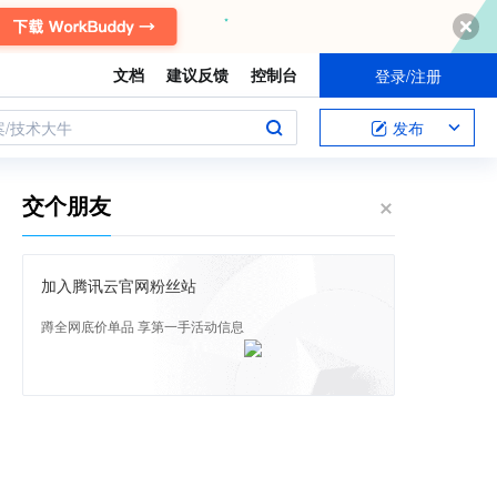
文档
建议反馈
控制台
登录/注册
案/技术大牛
发布
交个朋友
加入腾讯云官网粉丝站
蹲全网底价单品 享第一手活动信息