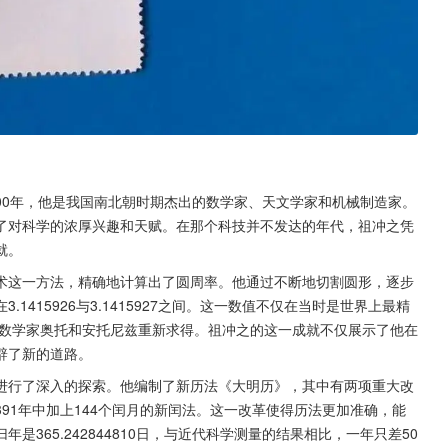
500年，他是我国南北朝时期杰出的数学家、天文学家和机械制造家。
了对科学的浓厚兴趣和天赋。在那个科技并不发达的年代，祖冲之凭
就。
术这一方法，精确地计算出了圆周率。他通过不断地切割圆形，逐步
415926与3.1415927之间。这一数值不仅在当时是世界上最精
的数学家奥托和安托尼兹重新求得。祖冲之的这一成就不仅展示了他在
辟了新的道路。
进行了深入的探索。他编制了新历法《大明历》，其中有两项重大改
91年中加上144个闰月的新闰法。这一改革使得历法更加准确，能
365.242844810日，与近代科学测量的结果相比，一年只差50