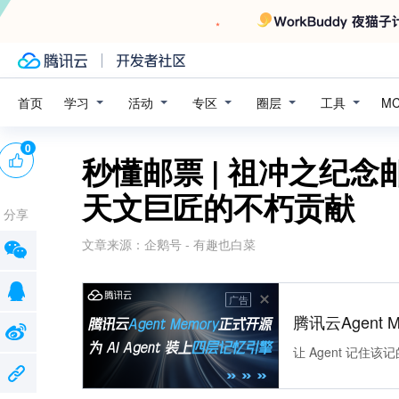
学习
活动
专区
圈层
工具
首页
M
0
秒懂邮票 | 祖冲之纪
天文巨匠的不朽贡献
分享
文章来源：
企鹅号 - 有趣也白菜
广告
腾讯云Agent 
让 Agent 记