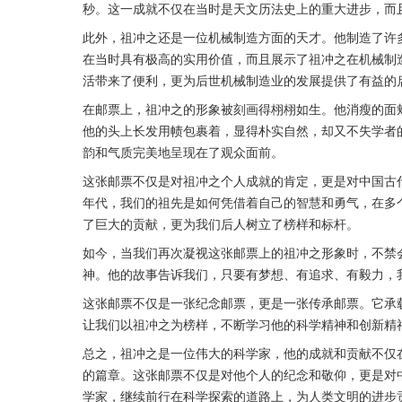
秒。这一成就不仅在当时是天文历法史上的重大进步，而
此外，祖冲之还是一位机械制造方面的天才。他制造了许多精
在当时具有极高的实用价值，而且展示了祖冲之在机械制
活带来了便利，更为后世机械制造业的发展提供了有益的启
在邮票上，祖冲之的形象被刻画得栩栩如生。他消瘦的面
他的头上长发用帻包裹着，显得朴实自然，却又不失学者
韵和气质完美地呈现在了观众面前。
这张邮票不仅是对祖冲之个人成就的肯定，更是对中国古
年代，我们的祖先是如何凭借着自己的智慧和勇气，在多
了巨大的贡献，更为我们后人树立了榜样和标杆。
如今，当我们再次凝视这张邮票上的祖冲之形象时，不禁
神。他的故事告诉我们，只要有梦想、有追求、有毅力，
这张邮票不仅是一张纪念邮票，更是一张传承邮票。它承
让我们以祖冲之为榜样，不断学习他的科学精神和创新精
总之，祖冲之是一位伟大的科学家，他的成就和贡献不仅
的篇章。这张邮票不仅是对他个人的纪念和敬仰，更是对
学家，继续前行在科学探索的道路上，为人类文明的进步