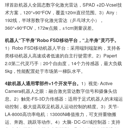
球首款机器人全固态数字化激光雷达，SPAD +2D-Vcsel技
术方案，120°×90°FOV，覆盖120m直径范围。3）Airy：
192线，半球形数字化激光雷达（乒乓球大小），
360°×90°FOV，172w点频，±1cm测量误差。
机器人“下半身”Robo FSD移动平台，“上半身”灵巧手。
1）Robo FSD移动机器人平台：采用端到端架构，支持各
类移动机器人高速或者低速的自主行驶需求。2）Papert 
2.0第二代灵巧手：20个自由度，14个力传感器，最大负载
5kg，性能配置处于市场第一梯队水平。
4款机器人通用零部件+1个开发平台。
1）视觉- Active 
Camera机器人之眼：融合激光雷达数字信号和摄像头信
息。2）触觉-FS-3D力传感器：适用于足式机器人的末端运
动控制，极大提高双足机器人运动控制的精度。3）关节-
LA-8000高功率电机：13000N峰值推力，可支持重物搬
运、奔跑、跳跃等动作。4）大脑- DC-G1域控制器：支持