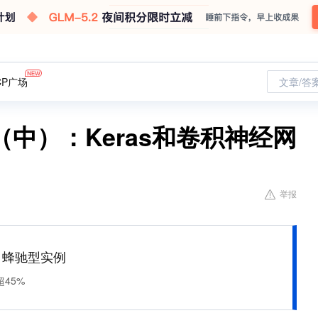
CP广场
文章/答
中）：Keras和卷积神经网
举报
M 蜂驰型实例
45%