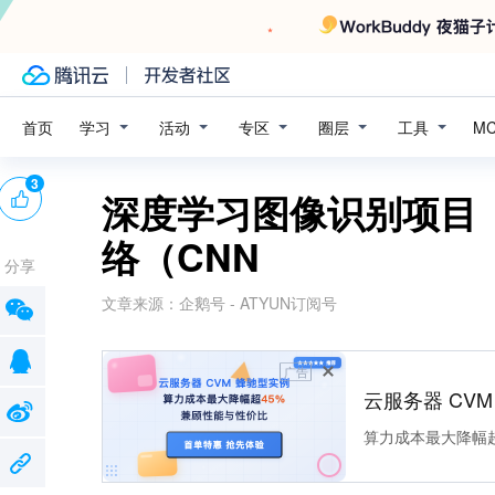
学习
活动
专区
圈层
工具
首页
M
3
深度学习图像识别项目（
络（CNN
分享
文章来源：
企鹅号 - ATYUN订阅号
广告
云服务器 CV
算力成本最大降幅超