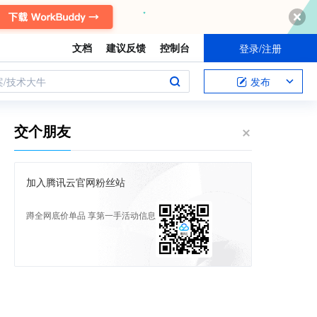
文档
建议反馈
控制台
登录/注册
案/技术大牛
发布
交个朋友
加入腾讯云官网粉丝站
蹲全网底价单品 享第一手活动信息