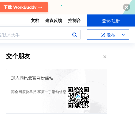
文档
建议反馈
控制台
登录/注册
案/技术大牛
发布
交个朋友
加入腾讯云官网粉丝站
蹲全网底价单品 享第一手活动信息