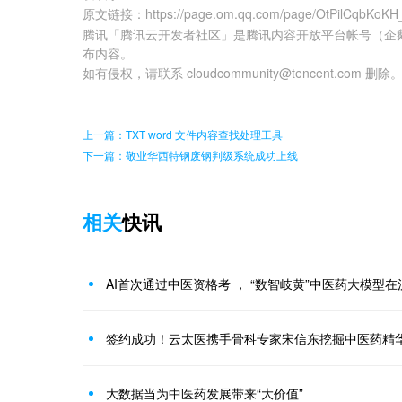
原文链接
：
https://page.om.qq.com/page/OtPilCqbKoK
腾讯「腾讯云开发者社区」是腾讯内容开放平台帐号（企
布内容。
如有侵权，请联系 cloudcommunity@tencent.com 删除
上一篇：TXT word 文件内容查找处理工具
下一篇：敬业华西特钢废钢判级系统成功上线
相关
快讯
AI首次通过中医资格考 ， “数智岐黄”中医药大模型
签约成功！云太医携手骨科专家宋信东挖掘中医药精
大数据当为中医药发展带来“大价值”