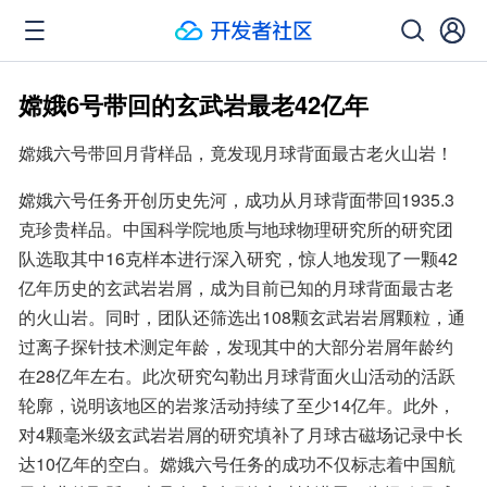
嫦娥6号带回的玄武岩最老42亿年
嫦娥六号带回月背样品，竟发现月球背面最古老火山岩！
嫦娥六号任务开创历史先河，成功从月球背面带回1935.3
克珍贵样品。中国科学院地质与地球物理研究所的研究团
队选取其中16克样本进行深入研究，惊人地发现了一颗42
亿年历史的玄武岩岩屑，成为目前已知的月球背面最古老
的火山岩。同时，团队还筛选出108颗玄武岩岩屑颗粒，通
过离子探针技术测定年龄，发现其中的大部分岩屑年龄约
在28亿年左右。此次研究勾勒出月球背面火山活动的活跃
轮廓，说明该地区的岩浆活动持续了至少14亿年。此外，
对4颗毫米级玄武岩岩屑的研究填补了月球古磁场记录中长
达10亿年的空白。嫦娥六号任务的成功不仅标志着中国航