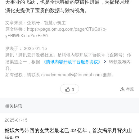
天事业的飞跃，也是全球科研的突破性进展，为揭秘月球
演化史提供了宝贵的数据与独特视角。
文章来源：
企鹅号 - 智慧小筑主
原文链接：
https://page.om.qq.com/page/OT9G87b-
yFBlWhKxLoYexEzA0
发表于：
2025-01-15
腾讯「腾讯云开发者社区」是腾讯内容开放平台帐号（企鹅号）传
播渠道之一，根据
《腾讯内容开放平台服务协议》
转载发布内
容。
如有侵权，请联系 cloudcommunity@tencent.com 删除。
举报
0
相关快讯
2025-01-15
嫦娥六号带回的玄武岩最老已 42 亿年，首次揭示月背火山
活动史