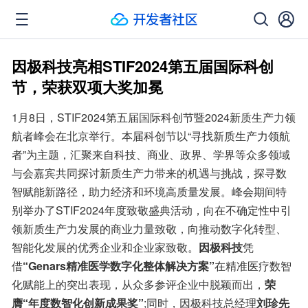
因极科技亮相STIF2024第五届国际科创
节，荣获双项大奖加冕
1月8日，STIF2024第五届国际科创节暨2024新质生产力领
航者峰会在北京举行。本届科创节以“寻找新质生产力领航
者”为主题，汇聚来自科技、商业、政界、学界等众多领域
与会嘉宾共同探讨新质生产力带来的机遇与挑战，探寻数
智赋能新路径，助力经济和环境高质量发展。峰会期间特
别举办了STIF2024年度致敬盛典活动，向在不确定性中引
领新质生产力发展的商业力量致敬，向推动数字化转型、
智能化发展的优秀企业和企业家致敬。
因极科技
凭
借
“Genars精准医学数字化整体解决方案”
在精准医疗数智
化赋能上的突出表现，从众多参评企业中脱颖而出，
荣
膺“年度数智化创新成果奖”
;同时，因极科技总经理
刘珍先