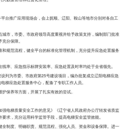
务平台推广应用现场会，会上抚顺、辽阳、鞍山等地市分别对各自工
点城市，市委、市政府领导高度重视并给予政策支持，编制部门批准
予充分保障。
准和规范流程，健全平台的标准化管理机制，充分提升应急处置服务
在线率、应急指示标牌安装率、应急处置及时率均处于全省领先。
建设列为市委、市政府第25号建设项目，编办批复成立辽阳电梯应急
的电梯应急处置服务中心，配备了专职工作人员。
维护保养等方面，开展了扎实有效的尝试。
加强电梯质量安全工作的意见》《辽宁省人民政府办公厅转发省质监
件要求，充分运用科学监管手段，提高电梯安全监管效能。
健全制度、明确职责、规范流程、强化人员、资金和设备保障。进一