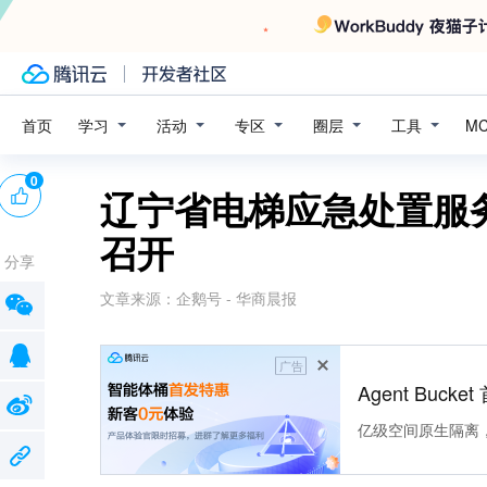
学习
活动
专区
圈层
工具
首页
M
0
辽宁省电梯应急处置服
召开
分享
文章来源：
企鹅号 - 华商晨报
广告
Agent Buck
亿级空间原生隔离