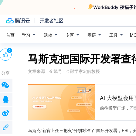
学习
活动
专区
圈层
工具
首页
M
0
马斯克把国际开发署查
文章来源：
企鹅号 - 金融学家宏皓教授
分享
广告
AI 大模型会用
前往模型广场，即
马斯克“新官上任三把火”分别对准了“国际开发署，FBI