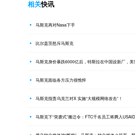
相关
快讯
马斯克再对Nasa下手
比尔盖茨怒斥马斯克
马斯克身价暴跌6000亿后，特斯拉在中国设新厂，美
马斯克面临各方压力很憔悴
马斯克指责乌克兰对X 实施“大规模网络攻击”！
马斯克下“突袭式”搬迁令：FTC千名员工将腾入USAI