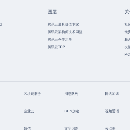
圈层
关
划
腾讯云最具价值专家
社
腾讯云架构师技术同盟
免
腾讯云创作之星
联
腾讯云TDP
友
M
区块链服务
消息队列
网络加速
企业云
CDN加速
视频通话
短信
文字识别
云点播