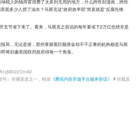
将纳税人的钱挥霍浪费了太多到无用的地方，什么跨性别漫画，跨性
里面多少人捞了油水？马斯克这“政府效率部”简直就是“反腐先锋
亿开支节省下来了。看来，马斯克之前说的每年要省下2万亿也绝非是
情报局，无论是谁，那些掌握着巨额资金却不干正事的机构都是马斯
暴即将刮遍美国联邦政府得每一个角落。
tIA1qM6i22OmA0
鹅号）传播渠道之一，根据
《腾讯内容开放平台服务协议》
转载发
。