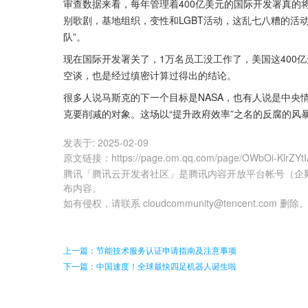
审查数据来看，每年管理着400亿美元的国际开发署真的
别歌剧，基地组织，变性和LGBT活动，这乱七八糟的活动
队”。
现在国际开发署关了，1万名员工没工作了，美国这400
空谈，也是经过缜密计算过得出的结论。
很多人说马斯克的下一个目标是NASA，也有人说是中央
克要削减的对象。这场以“提升政府效率”之名的反腐的风
发表于:
2025-02-09
原文链接
：
https://page.om.qq.com/page/OWbOi-KlrZY
腾讯「腾讯云开发者社区」是腾讯内容开放平台帐号（企
布内容。
如有侵权，请联系 cloudcommunity@tencent.com 删除
上一篇：节能技术服务认证申请指南及注意事项
下一篇：中国速度！全球最快四足机器人诞生啦