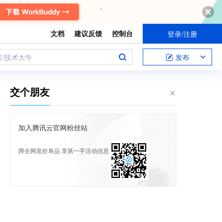
文档
建议反馈
控制台
登录/注册
案/技术大牛
发布
交个朋友
加入腾讯云官网粉丝站
蹲全网底价单品 享第一手活动信息