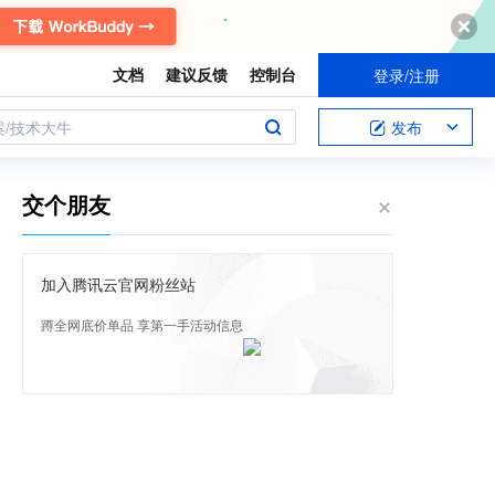
文档
建议反馈
控制台
登录/注册
案/技术大牛
发布
交个朋友
加入腾讯云官网粉丝站
蹲全网底价单品 享第一手活动信息