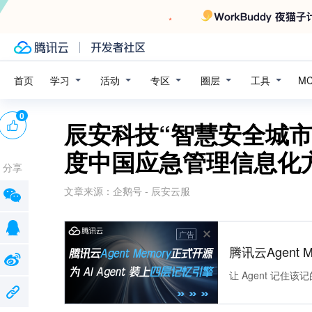
学习
活动
专区
圈层
工具
首页
M
0
辰安科技“智慧安全城市
度中国应急管理信息化
分享
文章来源：
企鹅号 - 辰安云服
广告
腾讯云Agent 
让 Agent 记