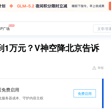
CP广场
文章/答
到1万元？V神空降北京告诉
举报
处置免费启用
免费启用
化服务器成本、守护内容主权