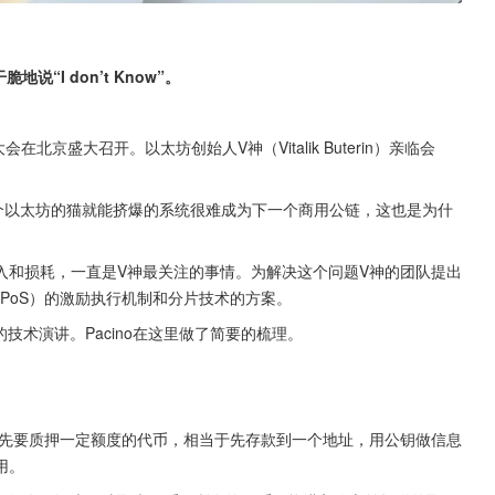
“I don’t Know”。
北京盛大召开。以太坊创始人V神（Vitalik Buterin）亲临会
个以太坊的猫就能挤爆的系统很难成为下一个商用公链，这也是为什
入和损耗，一直是V神最关注的事情。为解决这个问题V神的团队提出
（PoS）的激励执行机制和分片技术的方案。
的技术演讲。Pacino在这里做了简要的梳理。
，首先要质押一定额度的代币，相当于先存款到一个地址，用公钥做信息
用。