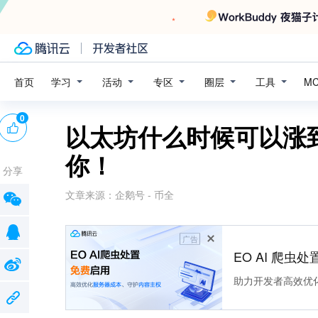
学习
活动
专区
圈层
工具
首页
M
0
以太坊什么时候可以涨
你！
分享
文章来源：
企鹅号 - 币全
广告
EO AI 爬虫
助力开发者高效优