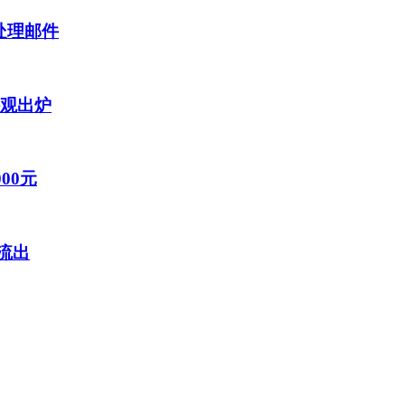
处理邮件
外观出炉
00元
流出