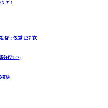
创新奖！
始发货：仅重 127 克
部分仅127g
追踪模块