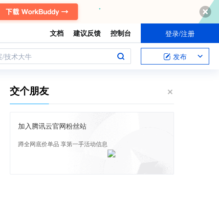
文档
建议反馈
控制台
登录/注册
案/技术大牛
发布
交个朋友
加入腾讯云官网粉丝站
蹲全网底价单品 享第一手活动信息