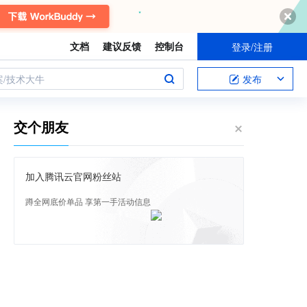
文档
建议反馈
控制台
登录/注册
案/技术大牛
发布
交个朋友
加入腾讯云官网粉丝站
蹲全网底价单品 享第一手活动信息