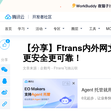
学习
活动
专区
圈层
工具
首页
M
0
【分享】Ftrans内
更安全更可靠！
分享
文章来源：
企鹅号 - Ftrans飞驰云联
广告
Agent 托管就用
0元起步，让业务快速拥