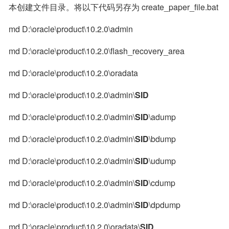
本创建文件目录。将以下代码另存为 create_paper_file.bat
md D:\oracle\product\10.2.0\admin
md D:\oracle\product\10.2.0\flash_recovery_area
md D:\oracle\product\10.2.0\oradata
md D:\oracle\product\10.2.0\admin\
SID
md D:\oracle\product\10.2.0\admin\
SID
\adump
md D:\oracle\product\10.2.0\admin\
SID
\bdump
md D:\oracle\product\10.2.0\admin\
SID
\udump
md D:\oracle\product\10.2.0\admin\
SID
\cdump
md D:\oracle\product\10.2.0\admin\
SID
\dpdump
md D:\oracle\product\10.2.0\oradata\
SID