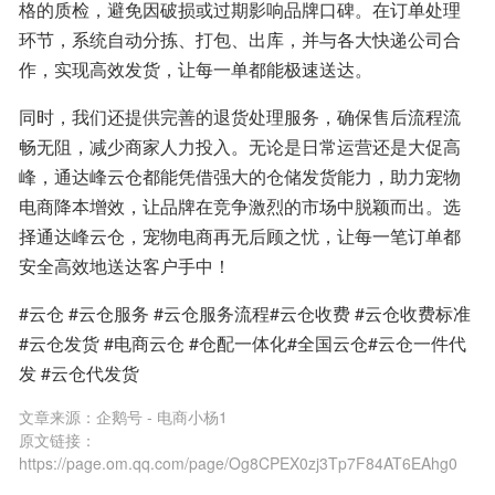
格的质检，避免因破损或过期影响品牌口碑。在订单处理
环节，系统自动分拣、打包、出库，并与各大快递公司合
作，实现高效发货，让每一单都能极速送达。
同时，我们还提供完善的退货处理服务，确保售后流程流
畅无阻，减少商家人力投入。无论是日常运营还是大促高
峰，通达峰云仓都能凭借强大的仓储发货能力，助力宠物
电商降本增效，让品牌在竞争激烈的市场中脱颖而出。选
择通达峰云仓，宠物电商再无后顾之忧，让每一笔订单都
安全高效地送达客户手中！
#云仓 #云仓服务 #云仓服务流程#云仓收费 #云仓收费标准
#云仓发货 #电商云仓 #仓配一体化#全国云仓#云仓一件代
发 #云仓代发货
文章来源：
企鹅号 - 电商小杨1
原文链接：
https://page.om.qq.com/page/Og8CPEX0zj3Tp7F84AT6EAhg0