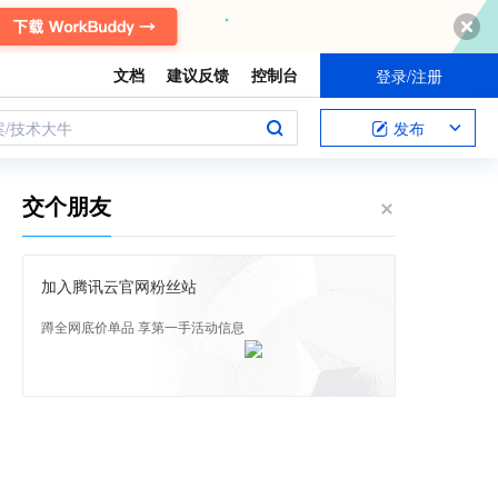
文档
建议反馈
控制台
登录/注册
案/技术大牛
发布
交个朋友
加入腾讯云官网粉丝站
蹲全网底价单品 享第一手活动信息