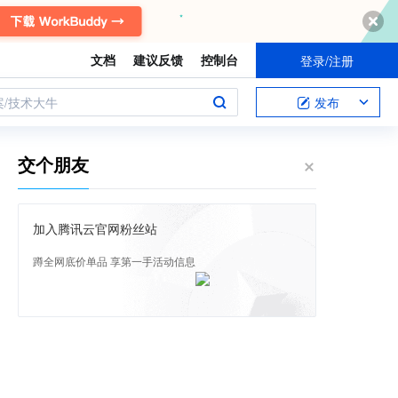
文档
建议反馈
控制台
登录/注册
案/技术大牛
发布
交个朋友
加入腾讯云官网粉丝站
蹲全网底价单品 享第一手活动信息