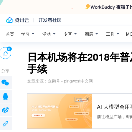
学习
活动
专区
圈层
工具
首页
M
0
日本机场将在2018年
手续
分享
文章来源：
企鹅号 - pingwest中文网
广告
AI 大模型会用
前往模型广场，即