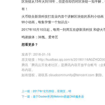
区块链从15年火到18年，但是你却仍对区块链一知半解
有！
火币联合新浪科技打造业内首个讲解区块链的系列小动画《区
钟小动画，每集学懂一个知识点~
2017年10月10日起，每周一到周五在@新浪科技 和@
鸣谢媒体：36氪、爱奇艺
想看更多？
发表于:
2018-01-16
原文链接
：
http://kuaibao.qq.com/s/20180116A0ZHQD0
腾讯「腾讯云开发者社区」是腾讯内容开放平台帐号（企
布内容。
如有侵权，请联系 cloudcommunity@tencent.com 删除
上一篇：2017年12月29日，星期五，晴
下一篇：基于Docker利用Webmin搭建DNS服务器