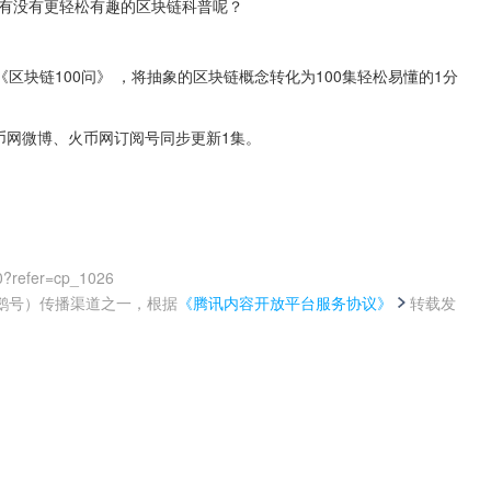
，有没有更轻松有趣的区块链科普呢？
块链100问》 ，将抽象的区块链概念转化为100集轻松易懂的1分
火币网微博、火币网订阅号同步更新1集。
0?refer=cp_1026
鹅号）传播渠道之一，根据
《腾讯内容开放平台服务协议》
转载发
。