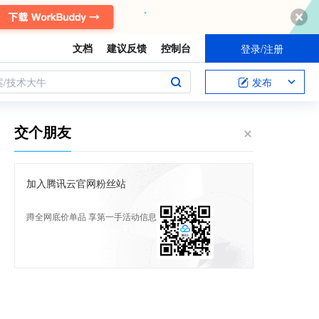
文档
建议反馈
控制台
登录/注册
案/技术大牛
发布
交个朋友
加入腾讯云官网粉丝站
蹲全网底价单品 享第一手活动信息