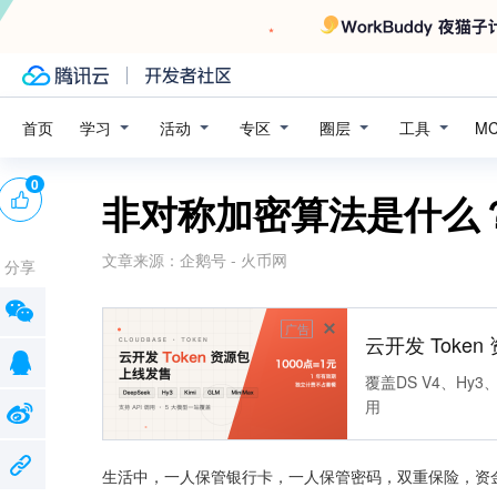
学习
活动
专区
圈层
工具
首页
M
0
非对称加密算法是什么
文章来源：
企鹅号 - 火币网
分享
广告
云开发 Toke
覆盖DS V4、Hy3、
用
生活中，一人保管银行卡，一人保管密码，双重保险，资