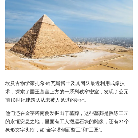
埃及古物学家扎希·哈瓦斯博士及其团队最近利用成像技
术，探索了国王墓室上方的一系列狭窄密室，发现了公元
前13世纪建筑队从未被人见过的标记。
他们还在金字塔南侧发掘出了墓葬，这些墓葬是熟练工匠
的永恒安息之地，里面有工人搬运石块的雕像，还有21个
象形文字头衔，如“金字塔侧面监工”和“工匠”。