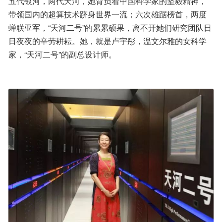
五代银河，两代天河，她背负着中国科学家的坚毅精神，
带领国内的超算技术跻身世界一流；六次雄踞榜首，两度
蝉联亚军，“天河二号”的累累硕果，离不开她们研究团队日
日夜夜的辛劳耕耘。她，就是卢宇彤，温文尔雅的女科学
家，“天河二号”的副总设计师。