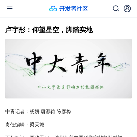
卢宇彤：仰望星空，脚踏实地
中青记者：杨妍 唐源辕 陈彦桦
责任编辑：梁天城