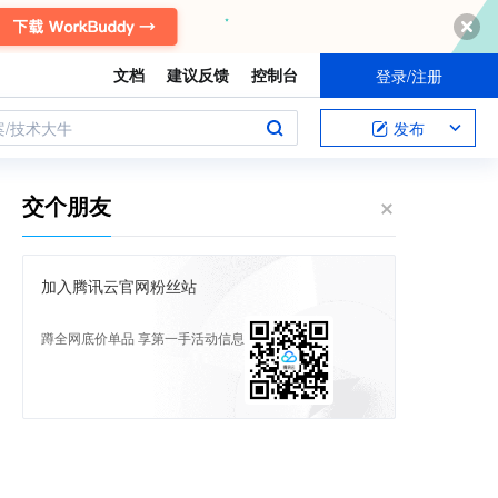
文档
建议反馈
控制台
登录/注册
案/技术大牛
发布
交个朋友
加入腾讯云官网粉丝站
蹲全网底价单品 享第一手活动信息