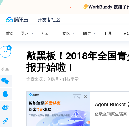
学习
活动
专区
圈层
工具
首页
M
0
敲黑板！2018年全国
报开始啦！
分享
文章来源：
企鹅号 - 科技学堂
广告
Agent Buck
亿级空间原生隔离