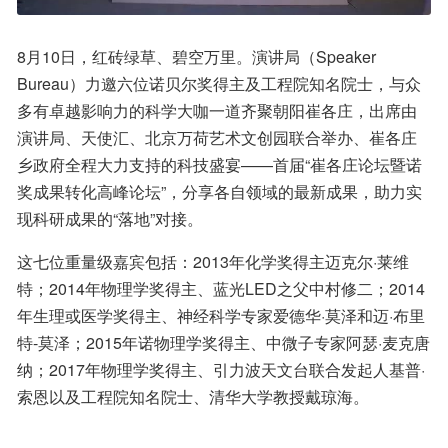
8月10日，红砖绿草、碧空万里。演讲局（Speaker 
Bureau）力邀六位诺贝尔奖得主及工程院知名院士，与众
多有卓越影响力的科学大咖一道齐聚朝阳崔各庄，出席由
演讲局、天使汇、北京万荷艺术文创园联合举办、崔各庄
乡政府全程大力支持的科技盛宴——首届“崔各庄论坛暨诺
奖成果转化高峰论坛”，分享各自领域的最新成果，助力实
现科研成果的“落地”对接。
这七位重量级嘉宾包括：2013年化学奖得主迈克尔·莱维
特；2014年物理学奖得主、蓝光LED之父中村修二；2014
年生理或医学奖得主、神经科学专家爱德华·莫泽和迈·布里
特-莫泽；2015年诺物理学奖得主、中微子专家阿瑟·麦克唐
纳；2017年物理学奖得主、引力波天文台联合发起人基普·
索恩以及工程院知名院士、清华大学教授戴琼海。