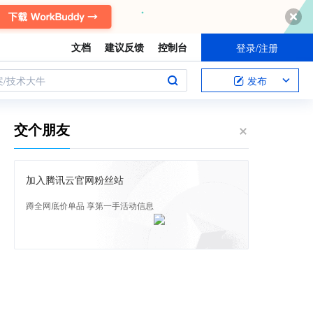
文档
建议反馈
控制台
登录/注册
案/技术大牛
发布
交个朋友
加入腾讯云官网粉丝站
蹲全网底价单品 享第一手活动信息