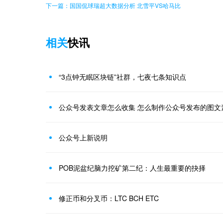
下一篇：国国侃球瑞超大数据分析 北雪平VS哈马比
相关
快讯
“3点钟无眠区块链”社群，七夜七条知识点
公众号发表文章怎么收集 怎么制作公众号发布的图文
公众号上新说明
POB泥盆纪脑力挖矿第二纪：人生最重要的抉择
修正币和分叉币：LTC BCH ETC