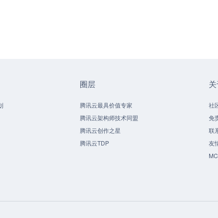
圈层
关
划
腾讯云最具价值专家
社
腾讯云架构师技术同盟
免
腾讯云创作之星
联
腾讯云TDP
友
M