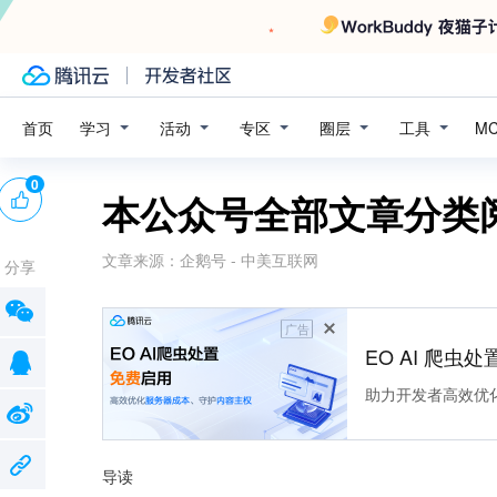
学习
活动
专区
圈层
工具
首页
M
0
本公众号全部文章分类
文章来源：
企鹅号 - 中美互联网
分享
广告
EO AI 爬虫
助力开发者高效优
导读